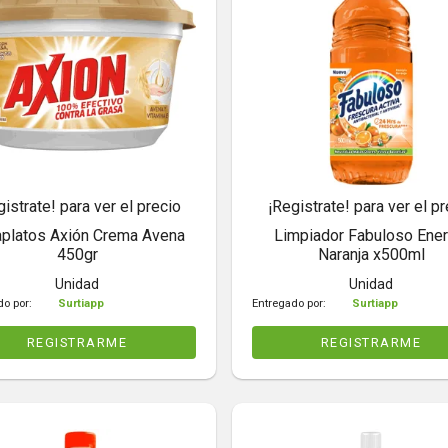
gistrate! para ver el precio
¡Registrate! para ver el pr
platos Axión Crema Avena
Limpiador Fabuloso Ener
450gr
Naranja x500ml
Unidad
Unidad
do por:
Surtiapp
Entregado por:
Surtiapp
REGISTRARME
REGISTRARME