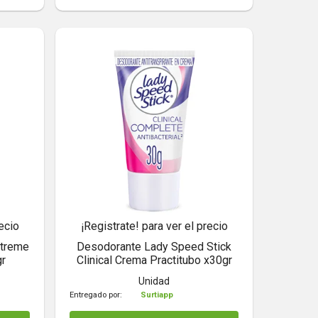
ecio
¡Registrate! para ver el precio
Xtreme
Desodorante Lady Speed Stick
gr
Clinical Crema Practitubo x30gr
Unidad
Entregado por:
Surtiapp