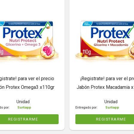
gistrate! para ver el precio
¡Registrate! para ver el pr
ón Protex Omega3 x110gr
Jabón Protex Macadamia x
Unidad
Unidad
do por:
Surtiapp
Entregado por:
Surtiapp
REGISTRARME
REGISTRARME