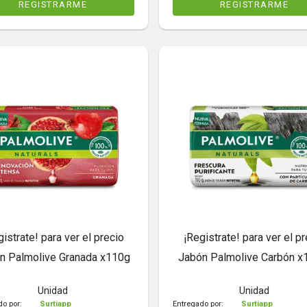
REGISTRARME
REGISTRARME
gistrate! para ver el precio
¡Registrate! para ver el pr
n Palmolive Granada x110g
Jabón Palmolive Carbón x
Unidad
Unidad
do por:
Surtiapp
Entregado por:
Surtiapp