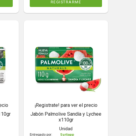
REGISTRARME
ecio
¡Registrate! para ver el precio
110gr
Jabón Palmolive Sandía y Lychee
x110gr
Unidad
Entregado por:
Surtiapp