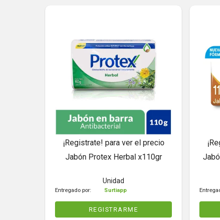
¡Registrate! para ver el precio
¡Re
Jabón Protex Herbal x110gr
Jabó
Unidad
Entregado por:
Surtiapp
Entrega
REGISTRARME