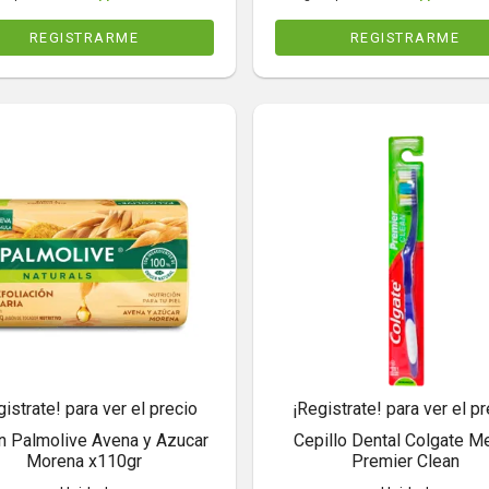
REGISTRARME
REGISTRARME
gistrate! para ver el precio
¡Registrate! para ver el pr
n Palmolive Avena y Azucar
Cepillo Dental Colgate M
Morena x110gr
Premier Clean