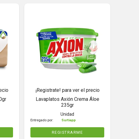
ecio
¡Registrate! para ver el precio
0gr
Lavaplatos Axión Crema Áloe
235gr
Unidad
Entregado por:
Surtiapp
REGISTRARME