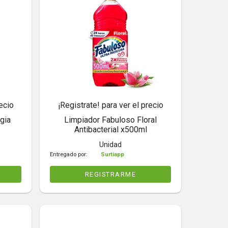
ecio
¡Registrate! para ver el precio
gia
Limpiador Fabuloso Floral
Antibacterial x500ml
Unidad
Entregado por:
Surtiapp
REGISTRARME