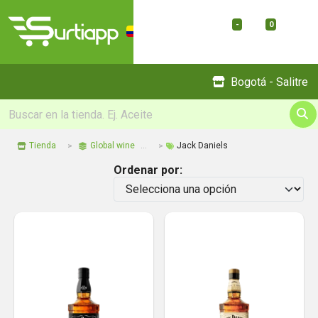
-
0
Menu
Bogotá - Salitre
Tienda
Global wine
Jack Daniels
Ordenar por: