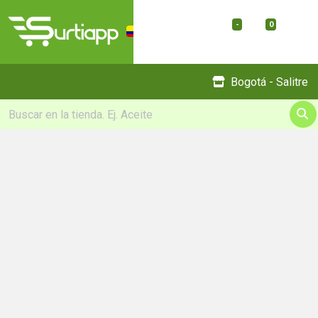
-
0
Menu
Bogotá - Salitre