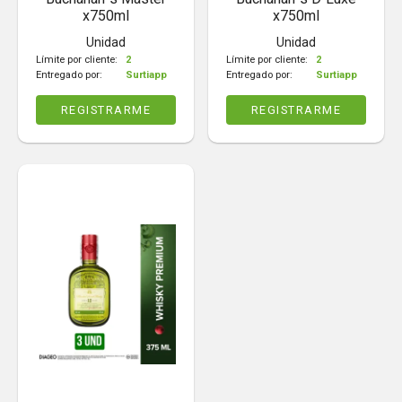
x750ml
x750ml
Unidad
Unidad
Límite por cliente:
2
Límite por cliente:
2
Entregado por:
Surtiapp
Entregado por:
Surtiapp
REGISTRARME
REGISTRARME