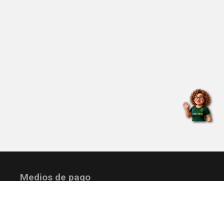
Medios de pago