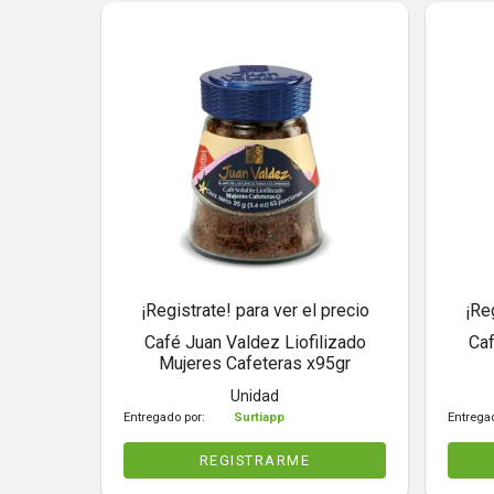
¡Registrate! para ver el precio
¡Re
Café Juan Valdez Liofilizado
Caf
Mujeres Cafeteras x95gr
Unidad
Entregado por:
Surtiapp
Entrega
REGISTRARME