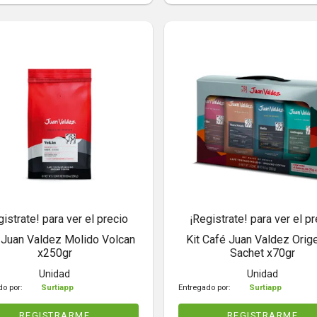
gistrate! para ver el precio
¡Registrate! para ver el pr
 Juan Valdez Molido Volcan
Kit Café Juan Valdez Orig
x250gr
Sachet x70gr
Unidad
Unidad
do por:
Surtiapp
Entregado por:
Surtiapp
REGISTRARME
REGISTRARME