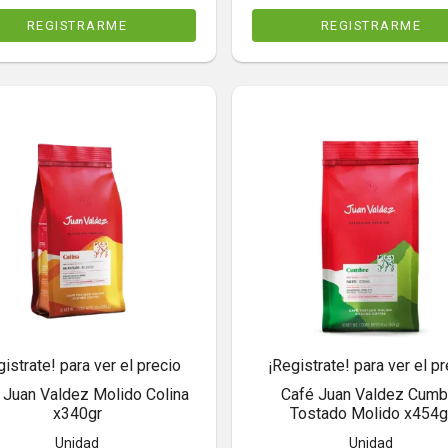
REGISTRARME
REGISTRARME
gistrate! para ver el precio
¡Registrate! para ver el pr
 Juan Valdez Molido Colina
Café Juan Valdez Cumb
x340gr
Tostado Molido x454g
Unidad
Unidad