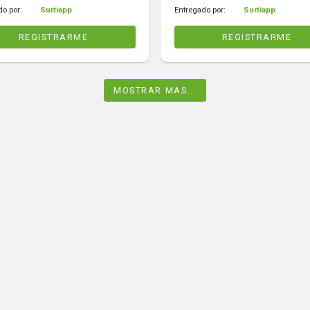
do por:
Surtiapp
Entregado por:
Surtiapp
REGISTRARME
REGISTRARME
MOSTRAR MAS...