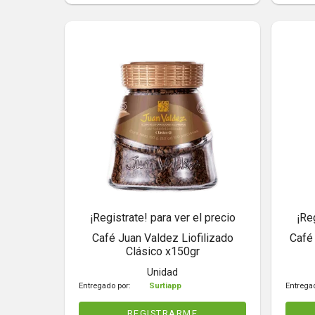
¡Registrate! para ver el precio
¡Re
Café Juan Valdez Liofilizado
Café
Clásico x150gr
Unidad
Entregado por:
Surtiapp
Entrega
REGISTRARME