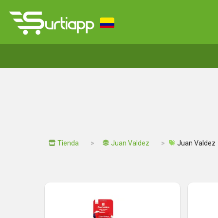
Tienda
Juan Valdez
Juan Valdez