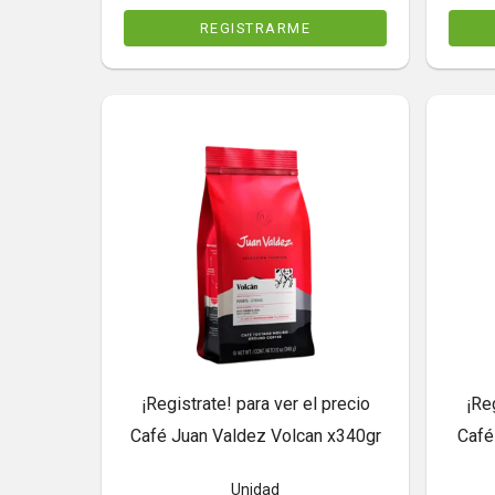
REGISTRARME
¡Registrate! para ver el precio
¡Re
Café Juan Valdez Volcan x340gr
Café
Unidad