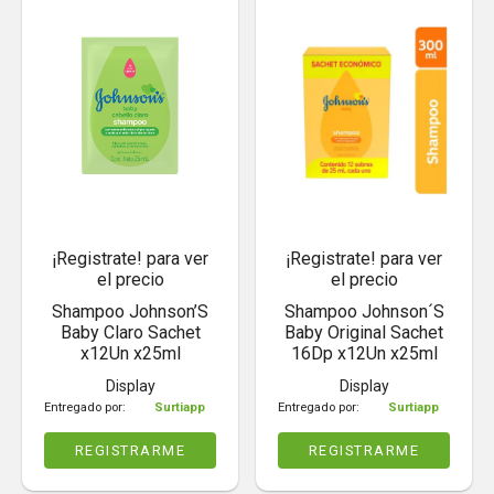
¡Registrate! para ver
¡Registrate! para ver
el precio
el precio
Shampoo Johnson’S
Shampoo Johnson´S
Baby Claro Sachet
Baby Original Sachet
x12Un x25ml
16Dp x12Un x25ml
Display
Display
Entregado por:
Surtiapp
Entregado por:
Surtiapp
REGISTRARME
REGISTRARME