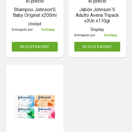
el precio
el precio
Shampoo Johnson’S
Jabón Johnson´S
Baby Original x200ml
Adulto Avena Tripack
x3Un x110gr
Unidad
Display
Entregado por:
Surtiapp
Entregado por:
Surtiapp
REGISTRARME
REGISTRARME