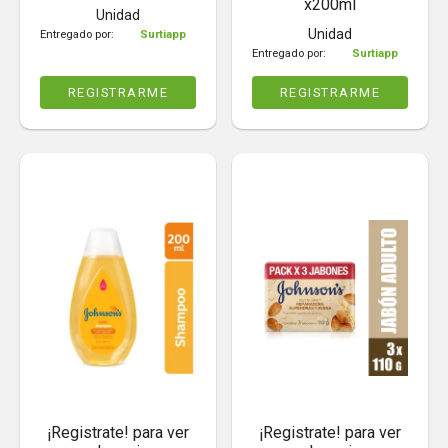
x200ml
Unidad
Unidad
Entregado por:
Surtiapp
Entregado por:
Surtiapp
REGISTRARME
REGISTRARME
¡Registrate! para ver
¡Registrate! para ver