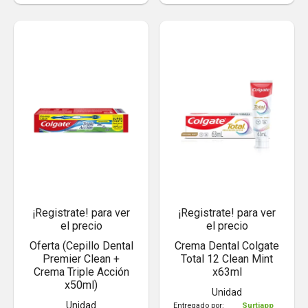
¡Registrate! para ver
¡Registrate! para ver
el precio
el precio
Oferta (Cepillo Dental
Crema Dental Colgate
Premier Clean +
Total 12 Clean Mint
Crema Triple Acción
x63ml
x50ml)
Unidad
Unidad
Entregado por:
Surtiapp