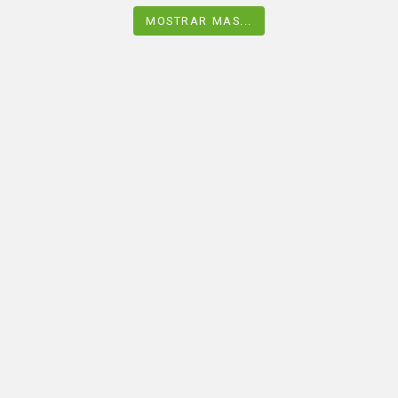
MOSTRAR MAS...