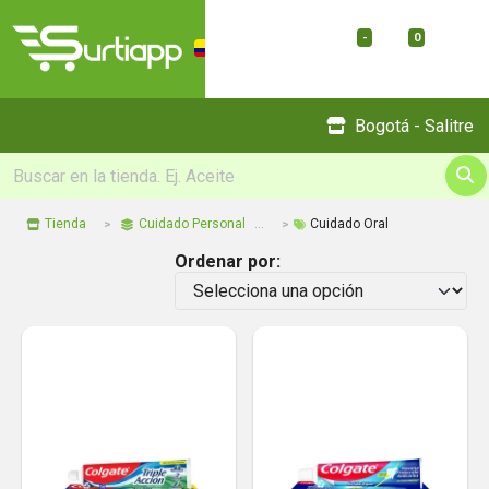
-
0
Menu
Bogotá - Salitre
Tienda
Cuidado Personal
Cuidado Oral
Ordenar por: