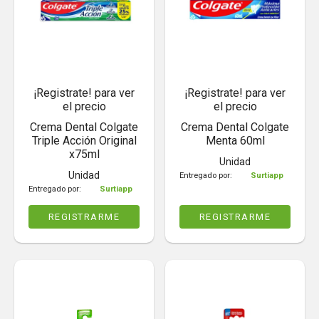
¡Registrate! para ver
¡Registrate! para ver
el precio
el precio
Crema Dental Colgate
Crema Dental Colgate
Triple Acción Original
Menta 60ml
x75ml
Unidad
Unidad
Entregado por:
Surtiapp
Entregado por:
Surtiapp
REGISTRARME
REGISTRARME