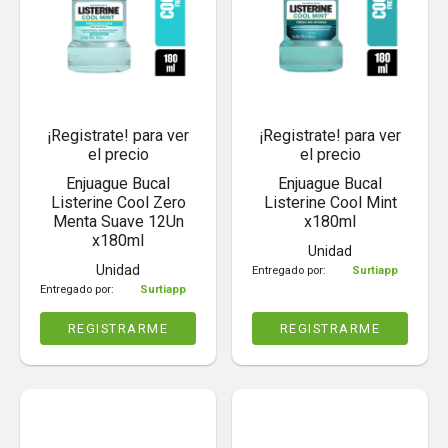
¡Registrate! para ver
¡Registrate! para ver
el precio
el precio
Enjuague Bucal
Enjuague Bucal
Listerine Cool Zero
Listerine Cool Mint
Menta Suave 12Un
x180ml
x180ml
Unidad
Unidad
Entregado por:
Surtiapp
Entregado por:
Surtiapp
REGISTRARME
REGISTRARME