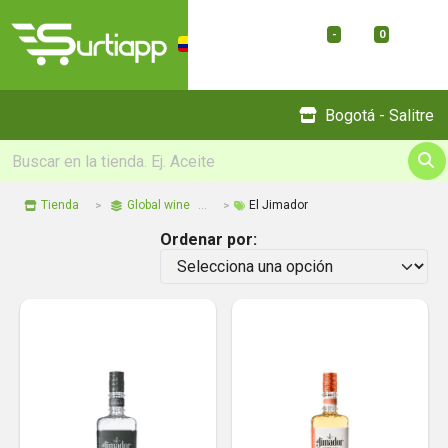
-
0
Menu
Bogotá - Salitre
Tienda
Global wine
El Jimador
Ordenar por: