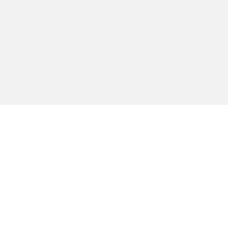
Medios de pago