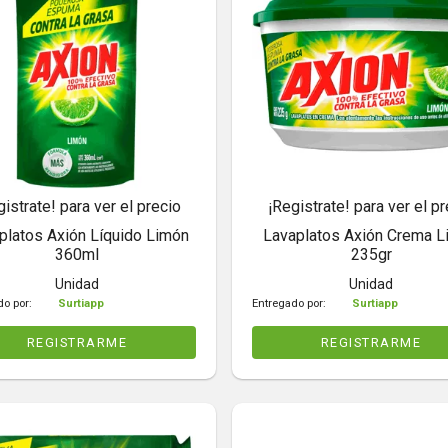
gistrate! para ver el precio
¡Registrate! para ver el pr
platos Axión Líquido Limón
Lavaplatos Axión Crema 
360ml
235gr
Unidad
Unidad
do por:
Surtiapp
Entregado por:
Surtiapp
REGISTRARME
REGISTRARME