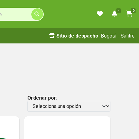
-
0
Sitio de despacho:
Bogotá - Salitre
Ordenar por: