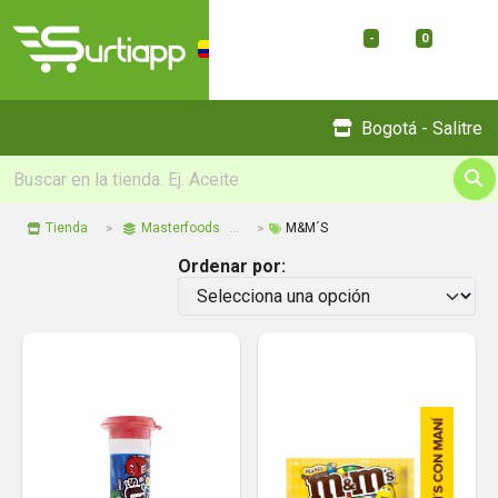
-
0
Menu
Bogotá - Salitre
Tienda
Masterfoods
M&M´S
Ordenar por: