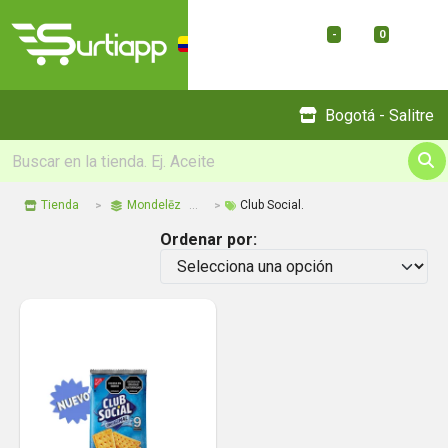
-
0
Menu
Bogotá - Salitre
Tienda
Mondelēz
Club Social.
Ordenar por: