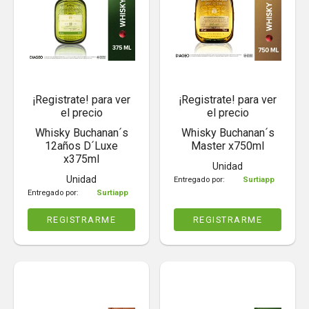
¡Registrate! para ver
¡Registrate! para ver
el precio
el precio
Whisky Buchanan´s
Whisky Buchanan´s
12años D´Luxe
Master x750ml
x375ml
Unidad
Unidad
Entregado por:
Surtiapp
Entregado por:
Surtiapp
REGISTRARME
REGISTRARME