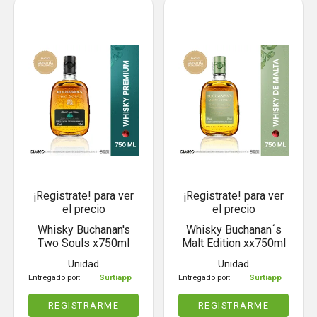
¡Registrate! para ver
¡Registrate! para ver
el precio
el precio
Whisky Buchanan's
Whisky Buchanan´s
Two Souls x750ml
Malt Edition xx750ml
Unidad
Unidad
Entregado por:
Surtiapp
Entregado por:
Surtiapp
REGISTRARME
REGISTRARME