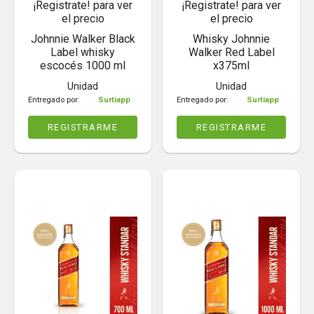
¡Registrate! para ver
¡Registrate! para ver
el precio
el precio
Johnnie Walker Black
Whisky Johnnie
Label whisky
Walker Red Label
escocés 1000 ml
x375ml
Unidad
Unidad
Entregado por:
Surtiapp
Entregado por:
Surtiapp
REGISTRARME
REGISTRARME