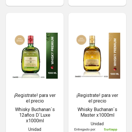
¡Registrate! para ver
¡Registrate! para ver
el precio
el precio
Whisky Buchanan´s
Whisky Buchanan´s
12años D´Luxe
Master x1000ml
x1000ml
Unidad
Unidad
Entregado por:
Surtiapp