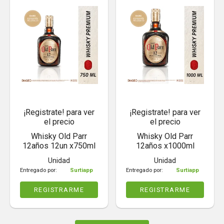
¡Registrate! para ver
¡Registrate! para ver
el precio
el precio
Whisky Old Parr
Whisky Old Parr
12años 12un x750ml
12años x1000ml
Unidad
Unidad
Entregado por:
Surtiapp
Entregado por:
Surtiapp
REGISTRARME
REGISTRARME