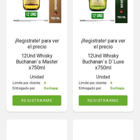
¡Registrate! para ver
¡Registrate! para ver
el precio
el precio
12Und Whisky
12Und Whisky
Buchanan´s Master
Buchanan´s D´Luxe
x750ml
x750ml
Unidad
Unidad
Límite por cliente:
4
Límite por cliente:
4
Entregado por:
Surtiapp
Entregado por:
Surtiapp
REGISTRARME
REGISTRARME