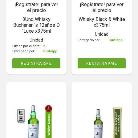
¡Registrate! para ver
¡Registrate! para ver
el precio
el precio
3Und Whisky
Whisky Black & White
Buchanan´s 12años D
x375ml
´Luxe x375ml
Unidad
Unidad
Entregado por:
Surtiapp
Límite por cliente:
2
Entregado por:
Surtiapp
REGISTRARME
REGISTRARME