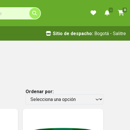
-
0
Sitio de despacho:
Bogotá - Salitre
Ordenar por: