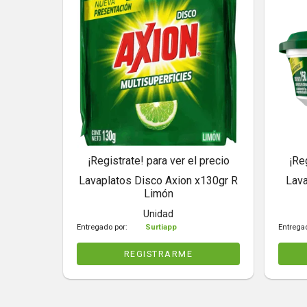
¡Registrate! para ver el precio
¡Re
Lavaplatos Disco Axion x130gr R
Lava
Limón
Unidad
Entregado por:
Surtiapp
Entrega
REGISTRARME