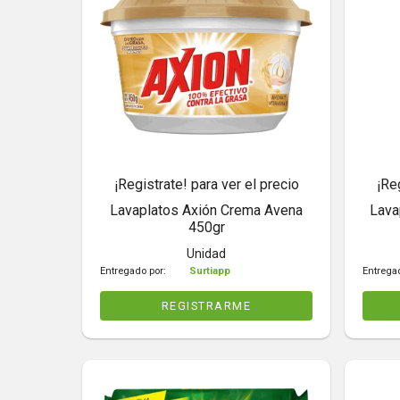
¡Registrate! para ver el precio
¡Re
Lavaplatos Axión Crema Avena
Lava
450gr
Unidad
Entregado por:
Surtiapp
Entrega
REGISTRARME