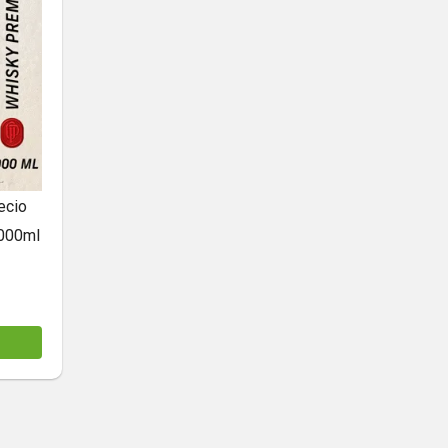
ecio
1000ml