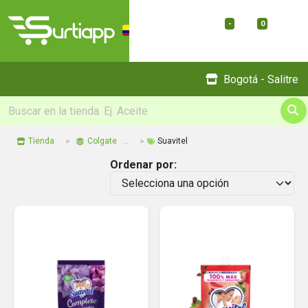
-
0
Menu
Bogotá - Salitre
Tienda
Colgate
Suavitel
Ordenar por: