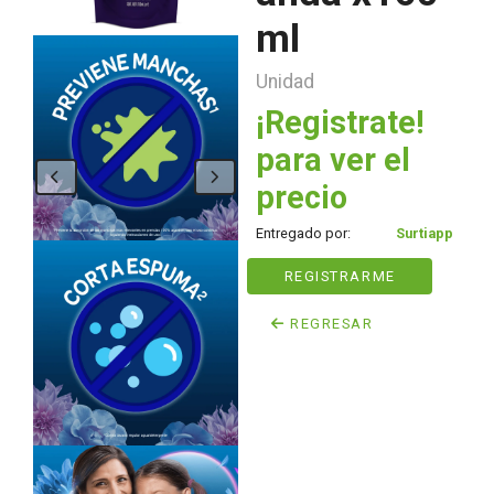
ml
Unidad
¡Registrate!
para ver el
precio
Entregado por:
Surtiapp
REGISTRARME
REGRESAR