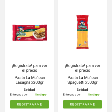
¡Registrate! para ver
¡Registrate! para ver
el precio
el precio
Pasta La Muñeca
Pasta La Muñeca
Lasagna x200gr
Spaguetti x500gr
Unidad
Unidad
Entregado por:
Surtiapp
Entregado por:
Surtiapp
REGISTRARME
REGISTRARME