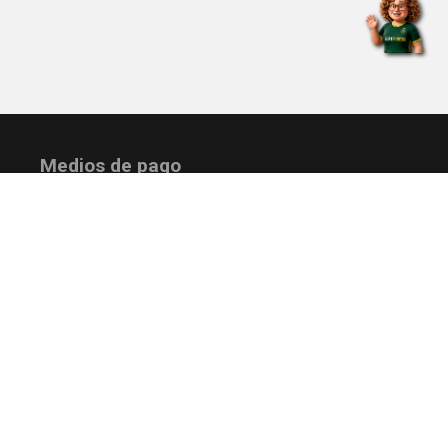
Medios de pago