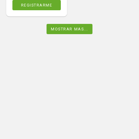
REGISTRARME
MOSTRAR MAS...