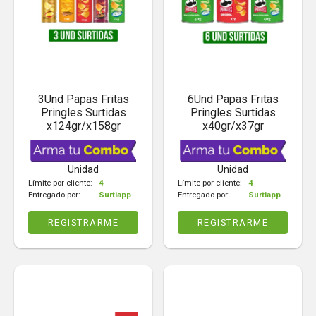
3Und Papas Fritas
6Und Papas Fritas
Pringles Surtidas
Pringles Surtidas
x124gr/x158gr
x40gr/x37gr
Unidad
Unidad
Límite por cliente:
4
Límite por cliente:
4
Entregado por:
Surtiapp
Entregado por:
Surtiapp
REGISTRARME
REGISTRARME