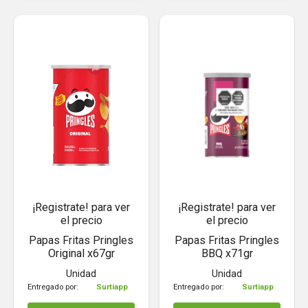
¡Registrate! para ver
¡Registrate! para ver
el precio
el precio
Papas Fritas Pringles
Papas Fritas Pringles
Original x67gr
BBQ x71gr
Unidad
Unidad
Entregado por:
Surtiapp
Entregado por:
Surtiapp