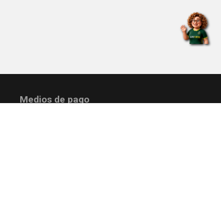
Medios de pago