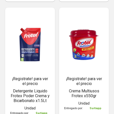
¡Registrate! para ver
¡Registrate! para ver
el precio
el precio
Detergente Liquido
Crema Multiusos
Frotex Poder Crema y
Frotex x550gr
Bicarbonato x1.5Lt
Unidad
Unidad
Entregado por:
Surtiapp
Entregado por:
Surtiapp