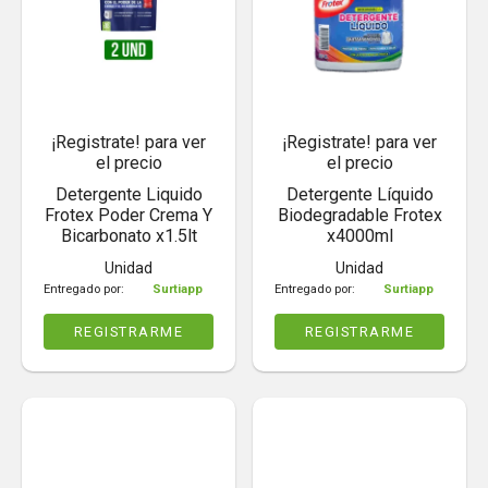
¡Registrate! para ver
¡Registrate! para ver
el precio
el precio
Detergente Liquido
Detergente Líquido
Frotex Poder Crema Y
Biodegradable Frotex
Bicarbonato x1.5lt
x4000ml
Unidad
Unidad
Entregado por:
Surtiapp
Entregado por:
Surtiapp
REGISTRARME
REGISTRARME