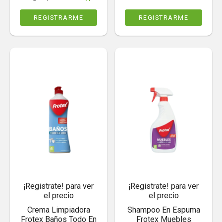
REGISTRARME
REGISTRARME
¡Registrate! para ver
¡Registrate! para ver
el precio
el precio
Crema Limpiadora
Shampoo En Espuma
Frotex Baños Todo En
Frotex Muebles