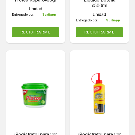
x500ml
Unidad
Unidad
Entregado por:
Surtiapp
Entregado por:
Surtiapp
REGISTRARME
REGISTRARME
¡Registrate! para ver
¡Registrate! para ver