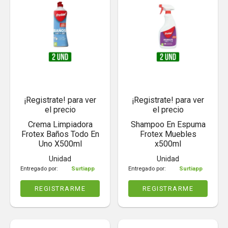
¡Registrate! para ver
¡Registrate! para ver
el precio
el precio
Crema Limpiadora
Shampoo En Espuma
Frotex Baños Todo En
Frotex Muebles
Uno X500ml
x500ml
Unidad
Unidad
Entregado por:
Surtiapp
Entregado por:
Surtiapp
REGISTRARME
REGISTRARME