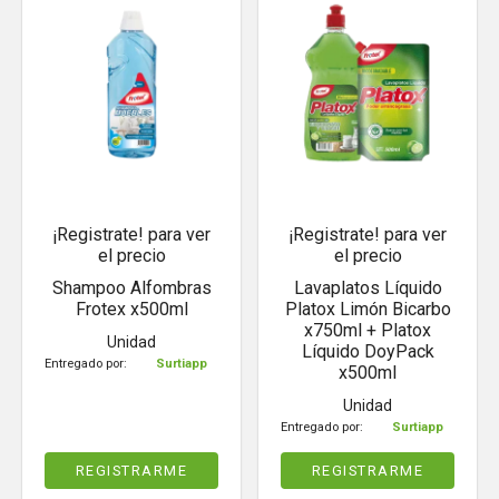
¡Registrate! para ver
¡Registrate! para ver
el precio
el precio
Shampoo Alfombras
Lavaplatos Líquido
Frotex x500ml
Platox Limón Bicarbo
x750ml + Platox
Unidad
Líquido DoyPack
Entregado por:
Surtiapp
x500ml
Unidad
Entregado por:
Surtiapp
REGISTRARME
REGISTRARME