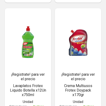
¡Registrate! para ver
¡Registrate! para ver
el precio
el precio
Lavaplatos Frotex
Crema Multiusos
Liquido Botella x12Un
Frotex Doypack
x750ml
x170gr
Unidad
Unidad