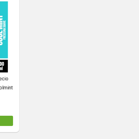
ecio
olmint