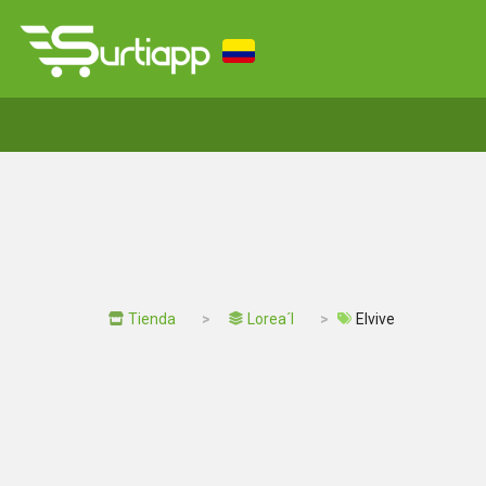
Tienda
Lorea´l
Elvive