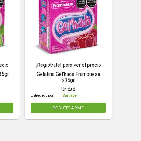
ecio
¡Registrate! para ver el precio
35gr
Gelatina Gel'hada Frambuesa
x35gr
Unidad
Entregado por:
Surtiapp
REGISTRARME