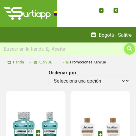
-
0
Menu
Bogotá - Salitre
Tienda
KENVUE
Promociones Kenvue
Ordenar por: