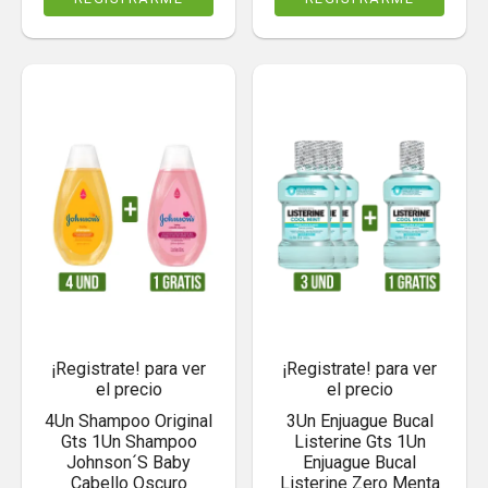
¡Registrate! para ver
¡Registrate! para ver
el precio
el precio
4Un Shampoo Original
3Un Enjuague Bucal
Gts 1Un Shampoo
Listerine Gts 1Un
Johnson´S Baby
Enjuague Bucal
Cabello Oscuro
Listerine Zero Menta