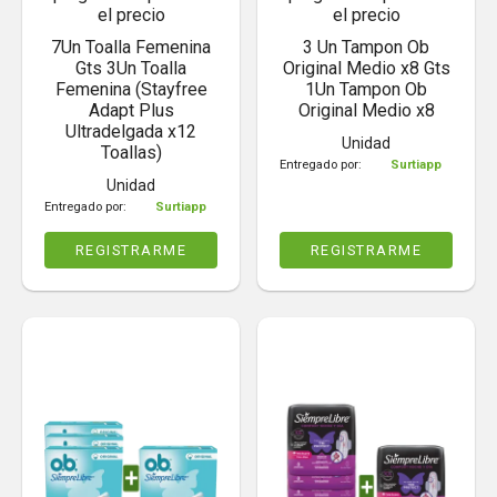
el precio
el precio
7Un Toalla Femenina
3 Un Tampon Ob
Gts 3Un Toalla
Original Medio x8 Gts
Femenina (Stayfree
1Un Tampon Ob
Adapt Plus
Original Medio x8
Ultradelgada x12
Unidad
Toallas)
Entregado por:
Surtiapp
Unidad
Entregado por:
Surtiapp
REGISTRARME
REGISTRARME