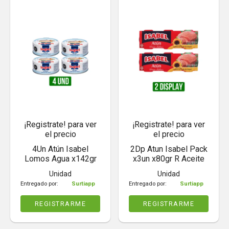
¡Registrate! para ver
¡Registrate! para ver
el precio
el precio
4Un Atún Isabel
2Dp Atun Isabel Pack
Lomos Agua x142gr
x3un x80gr R Aceite
Unidad
Unidad
Entregado por:
Surtiapp
Entregado por:
Surtiapp
REGISTRARME
REGISTRARME