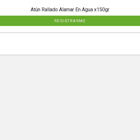
Atún Rallado Alamar En Agua x150gr
REGISTRARME