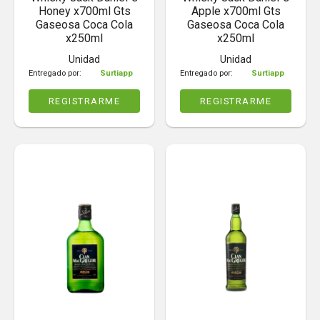
Honey x700ml Gts
Apple x700ml Gts
Gaseosa Coca Cola
Gaseosa Coca Cola
x250ml
x250ml
Unidad
Unidad
Entregado por:
Surtiapp
Entregado por:
Surtiapp
REGISTRARME
REGISTRARME