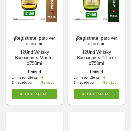
¡Registrate! para ver
¡Registrate! para ver
el precio
el precio
12Und Whisky
12Und Whisky
Buchanan´s Master
Buchanan´s D´Luxe
x750ml
x750ml
Unidad
Unidad
Límite por cliente:
4
Límite por cliente:
4
Entregado por:
Surtiapp
Entregado por:
Surtiapp
REGISTRARME
REGISTRARME