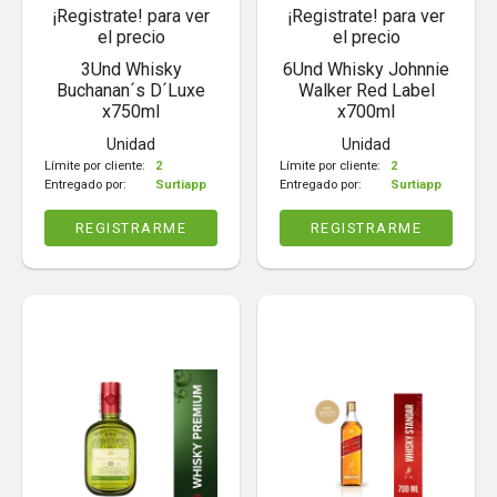
¡Registrate! para ver
¡Registrate! para ver
el precio
el precio
3Und Whisky
6Und Whisky Johnnie
Buchanan´s D´Luxe
Walker Red Label
x750ml
x700ml
Unidad
Unidad
Límite por cliente:
2
Límite por cliente:
2
Entregado por:
Surtiapp
Entregado por:
Surtiapp
REGISTRARME
REGISTRARME