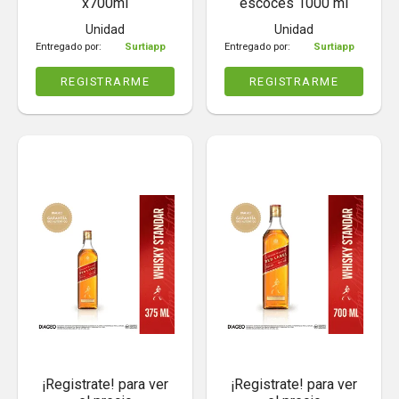
x700ml
escocés 1000 ml
Unidad
Unidad
Entregado por:
Surtiapp
Entregado por:
Surtiapp
REGISTRARME
REGISTRARME
¡Registrate! para ver
¡Registrate! para ver