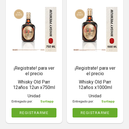
¡Registrate! para ver
¡Registrate! para ver
el precio
el precio
Whisky Old Parr
Whisky Old Parr
12años 12un x750ml
12años x1000ml
Unidad
Unidad
Entregado por:
Surtiapp
Entregado por:
Surtiapp
REGISTRARME
REGISTRARME