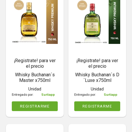
¡Registrate! para ver
¡Registrate! para ver
el precio
el precio
Whisky Buchanan´s
Whisky Buchanan´s D
Master x750ml
´Luxe x750ml
Unidad
Unidad
Entregado por:
Surtiapp
Entregado por:
Surtiapp
REGISTRARME
REGISTRARME