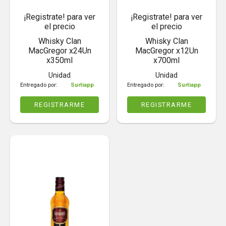
¡Registrate! para ver
¡Registrate! para ver
el precio
el precio
Whisky Clan
Whisky Clan
MacGregor x24Un
MacGregor x12Un
x350ml
x700ml
Unidad
Unidad
Entregado por:
Surtiapp
Entregado por:
Surtiapp
REGISTRARME
REGISTRARME