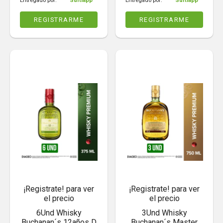
Entregado por:
Surtiapp
Entregado por:
Surtiapp
REGISTRARME
REGISTRARME
¡Registrate! para ver
¡Registrate! para ver
el precio
el precio
6Und Whisky
3Und Whisky
Buchanan´s 12años D
Buchanan´s Master