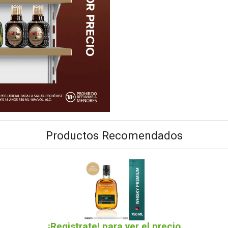
Productos Recomendados
¡Registrate! para ver el precio