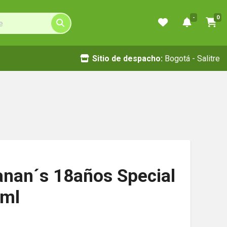
-
0
Sitio de despacho:
Bogotá - Salitre
nan´s 18años Special
0ml