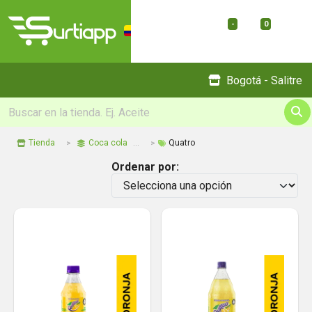
-
0
Menu
Bogotá - Salitre
Tienda
Coca cola
Quatro
Ordenar por: