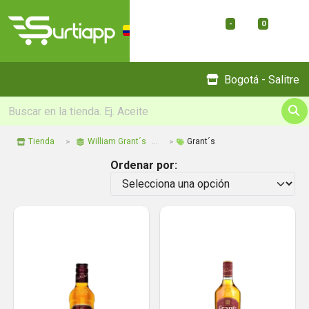
-
0
Menu
Bogotá - Salitre
Tienda
William Grant´s
Grant´s
Ordenar por: