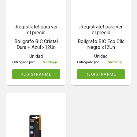
¡Registrate! para ver
¡Registrate! para ver
el precio
el precio
Boligrafo BIC Cristal
Boligrafo BIC Eco Clic
Dura + Azul x12Un
Negro x12Un
Unidad
Unidad
Entregado por:
Surtiapp
Entregado por:
Surtiapp
REGISTRARME
REGISTRARME