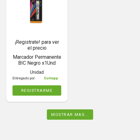
¡Registrate! para ver
el precio
Marcador Permanente
BIC Negro x1Und
Unidad
Entregado por:
Surtiapp
REGISTRARME
MOSTRAR MAS...