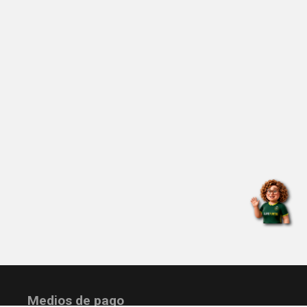
Medios de pago