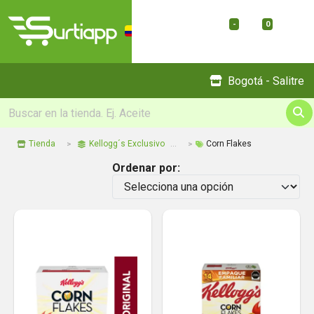
-
0
Menu
Bogotá - Salitre
Tienda
Kellogg´s Exclusivo
Corn Flakes
Ordenar por: