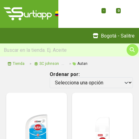
-
0
Menu
Bogotá - Salitre
Tienda
SC johnson
Autan
Ordenar por: