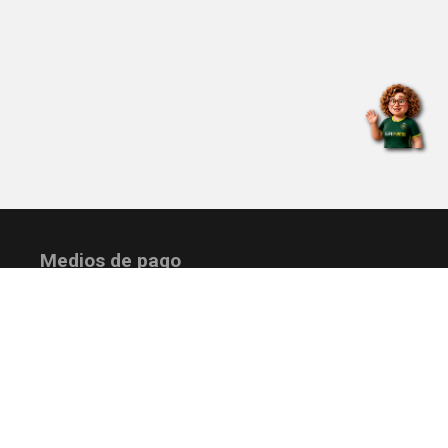
Medios de pago