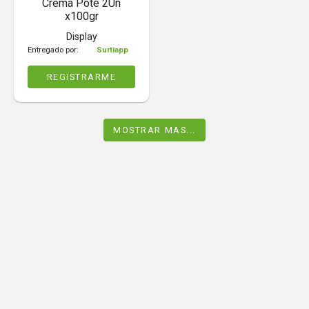
Crema Pote 2Un
x100gr
Display
Entregado por:
Surtiapp
REGISTRARME
MOSTRAR MAS...