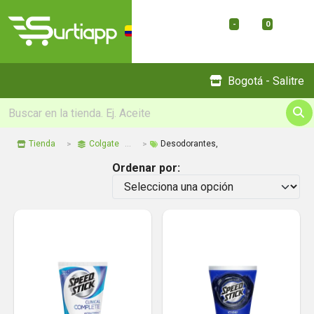
-
0
Menu
Bogotá - Salitre
Tienda
Colgate
Desodorantes,
Ordenar por: