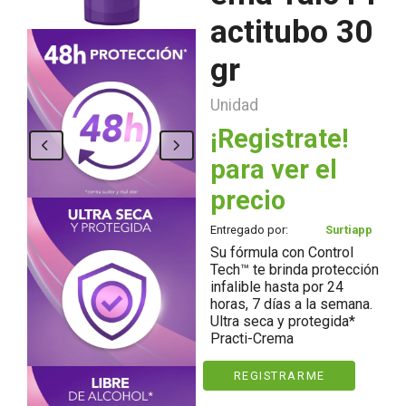
actitubo 30
gr
Unidad
¡Registrate!
para ver el
precio
Entregado por:
Surtiapp
Su fórmula con Control
Tech™ te brinda protección
infalible hasta por 24
horas, 7 días a la semana.
Ultra seca y protegida*
Practi-Crema
REGISTRARME