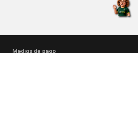
Medios de pago