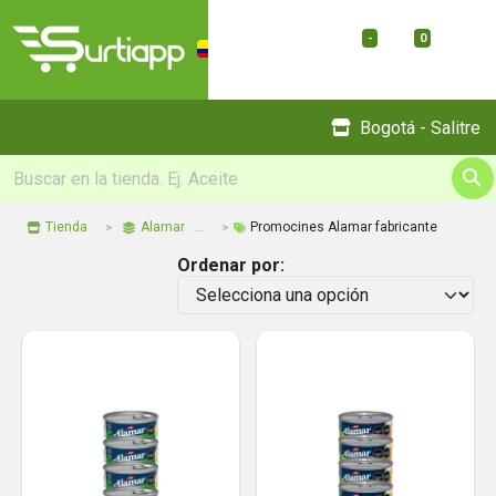
-
0
Menu
Bogotá - Salitre
Tienda
Alamar
Promocines Alamar fabricante
Ordenar por: