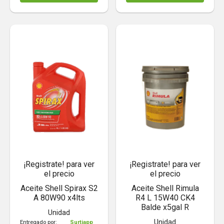
¡Registrate! para ver
¡Registrate! para ver
el precio
el precio
Aceite Shell Spirax S2
Aceite Shell Rimula
A 80W90 x4lts
R4 L 15W40 CK4
Balde x5gal R
Unidad
Unidad
Entregado por:
Surtiapp