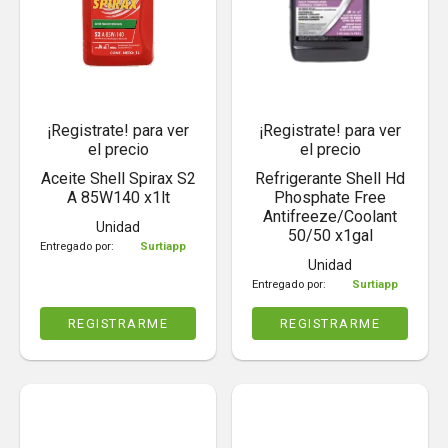
¡Registrate! para ver
¡Registrate! para ver
el precio
el precio
Aceite Shell Spirax S2
Refrigerante Shell Hd
A 85W140 x1lt
Phosphate Free
Antifreeze/Coolant
Unidad
50/50 x1gal
Entregado por:
Surtiapp
Unidad
Entregado por:
Surtiapp
REGISTRARME
REGISTRARME