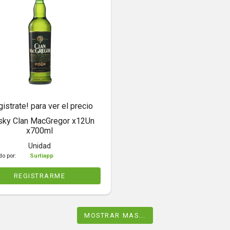
gistrate! para ver el precio
sky Clan MacGregor x12Un
x700ml
Unidad
do por:
Surtiapp
REGISTRARME
MOSTRAR MAS...