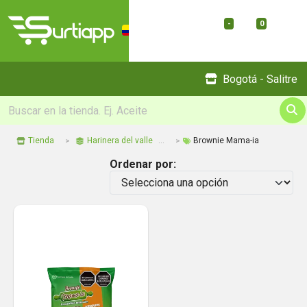
-
0
Menu
Bogotá - Salitre
Tienda
Harinera del valle
Brownie Mama-ia
Ordenar por: