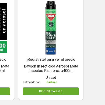
ecio
¡Registrate! para ver el precio
l Mata
Baygon Insecticida Aerosol Mata
0ml
Insectos Rastreros x400ml
Unidad
Entregado por:
Surtiapp
REGISTRARME