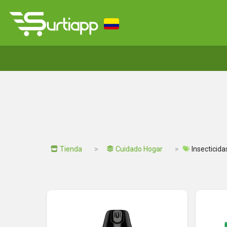
Tienda
Cuidado Hogar
Insecticida