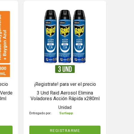
ecio
¡Registrate! para ver el precio
 Verde
3 Und Raid Aerosol Elimina
0ml
Voladores Acción Rápida x280ml
Unidad
Entregado por:
Surtiapp
REGISTRARME