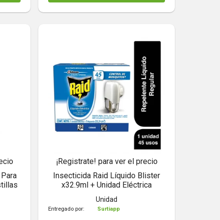
ecio
¡Registrate! para ver el precio
 Para
Insecticida Raid Líquido Blister
illas
x32.9ml + Unidad Eléctrica
Unidad
Entregado por:
Surtiapp