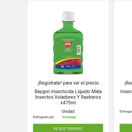
¡Registrate! para ver el precio
¡Re
Baygon Insecticida Líquido Mata
Insec
Insectos Voladores Y Rastreros
x475ml
Unidad
Entrega
Entregado por:
Surtiapp
REGISTRARME