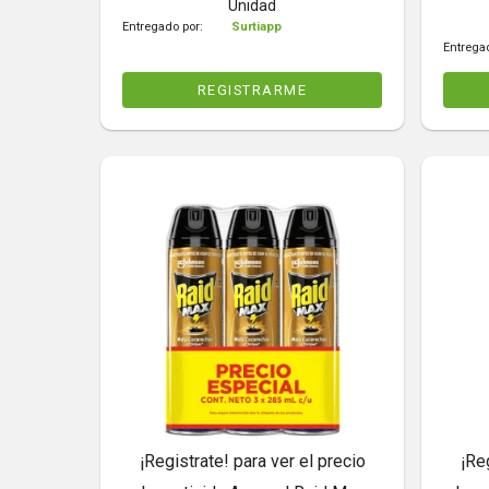
Unidad
Entregado por:
Surtiapp
Entrega
REGISTRARME
¡Registrate! para ver el precio
¡Re