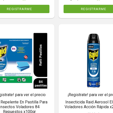
REGISTRARME
REGISTRARME
gistrate! para ver el precio
¡Registrate! para ver el pr
 Repelente En Pastilla Para
Insecticida Raid Aerosol E
Insectos Voladores 84
Voladores Acción Rápida x
Repuestos x100gr