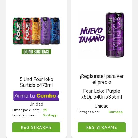
¡Registrate! para ver
5 Und Four loko
el precio
Surtido x473ml
Four Loko Purple
x6Dp x4Un x355ml
Unidad
Unidad
Límite por cliente:
29
Entregado por:
Surtiapp
Entregado por:
Surtiapp
REGISTRARME
REGISTRARME