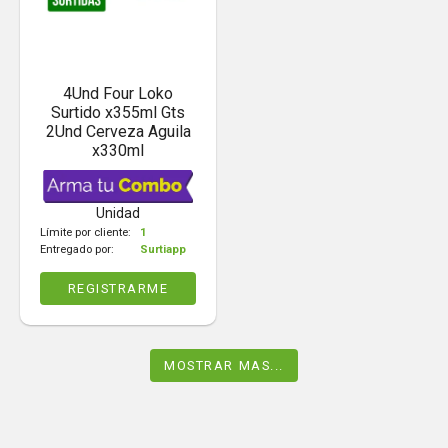
4Und Four Loko
Surtido x355ml Gts
2Und Cerveza Aguila
x330ml
Unidad
Límite por cliente:
1
Entregado por:
Surtiapp
REGISTRARME
MOSTRAR MAS...