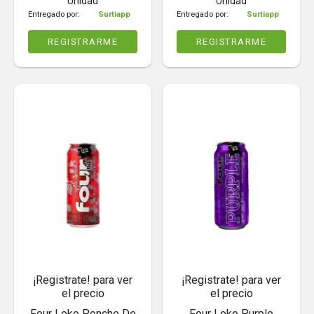
Unidad
Unidad
Entregado por:
Surtiapp
Entregado por:
Surtiapp
REGISTRARME
REGISTRARME
¡Registrate! para ver
¡Registrate! para ver
el precio
el precio
Four Loko Ponche De
Four Loko Purple