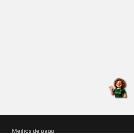
Medios de pago