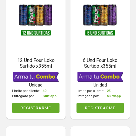
12 Und Four Loko
6 Und Four Loko
Surtido x355ml
Surtido x355ml
Unidad
Unidad
Límite por cliente:
40
Límite por cliente:
25
Entregado por:
Surtiapp
Entregado por:
Surtiapp
REGISTRARME
REGISTRARME