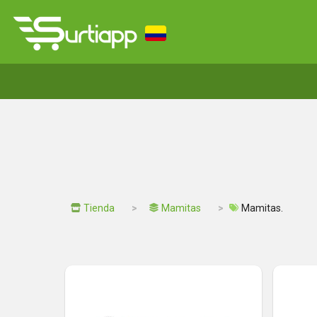
Tienda
Mamitas
Mamitas.