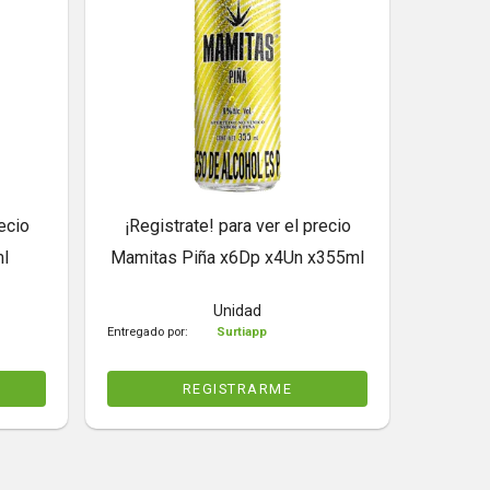
ecio
¡Registrate! para ver el precio
l
Mamitas Piña x6Dp x4Un x355ml
Unidad
Entregado por:
Surtiapp
REGISTRARME