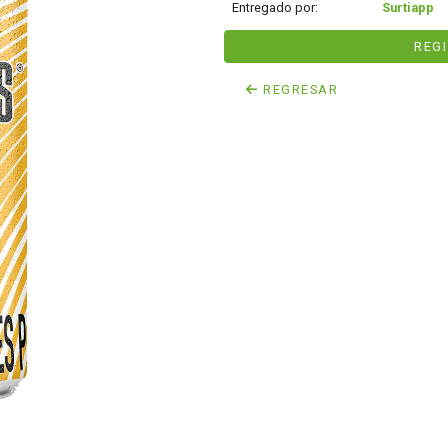
Entregado por:
Surtiapp
REG
REGRESAR