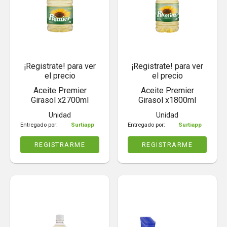
¡Registrate! para ver
¡Registrate! para ver
el precio
el precio
Aceite Premier
Aceite Premier
Girasol x2700ml
Girasol x1800ml
Unidad
Unidad
Entregado por:
Surtiapp
Entregado por:
Surtiapp
REGISTRARME
REGISTRARME