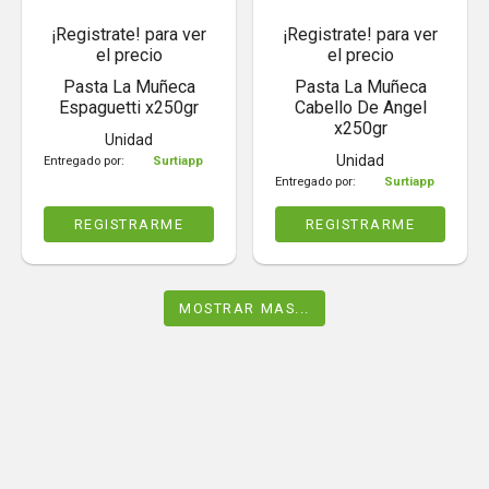
¡Registrate! para ver
¡Registrate! para ver
el precio
el precio
Pasta La Muñeca
Pasta La Muñeca
Espaguetti x250gr
Cabello De Angel
x250gr
Unidad
Unidad
Entregado por:
Surtiapp
Entregado por:
Surtiapp
REGISTRARME
REGISTRARME
MOSTRAR MAS...