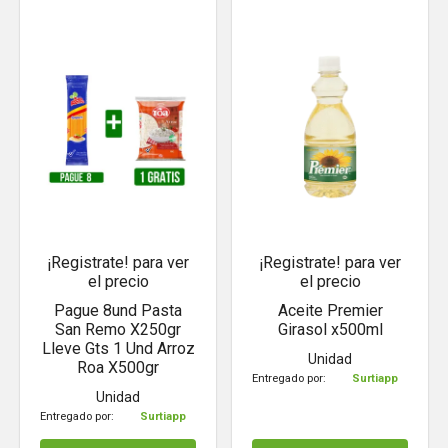
¡Registrate! para ver
¡Registrate! para ver
el precio
el precio
Pague 8und Pasta
Aceite Premier
San Remo X250gr
Girasol x500ml
Lleve Gts 1 Und Arroz
Unidad
Roa X500gr
Entregado por:
Surtiapp
Unidad
Entregado por:
Surtiapp