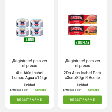
¡Registrate! para ver
¡Registrate! para ver
el precio
el precio
4Un Atún Isabel
2Dp Atun Isabel Pack
Lomos Agua x142gr
x3un x80gr R Aceite
Unidad
Unidad
Entregado por:
Surtiapp
Entregado por:
Surtiapp
REGISTRARME
REGISTRARME