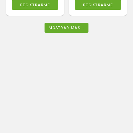
REGISTRARME
REGISTRARME
MOSTRAR MAS...