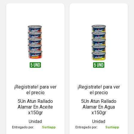
¡Registrate! para ver
¡Registrate! para ver
el precio
el precio
5Un Atun Rallado
5Un Atun Rallado
Alamar En Aceite
Alamar En Agua
x150gr
x150gr
Unidad
Unidad
Entregado por:
Surtiapp
Entregado por:
Surtiapp