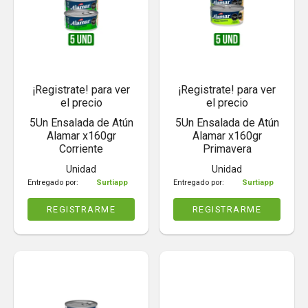
¡Registrate! para ver
¡Registrate! para ver
el precio
el precio
5Un Ensalada de Atún
5Un Ensalada de Atún
Alamar x160gr
Alamar x160gr
Corriente
Primavera
Unidad
Unidad
Entregado por:
Surtiapp
Entregado por:
Surtiapp
REGISTRARME
REGISTRARME