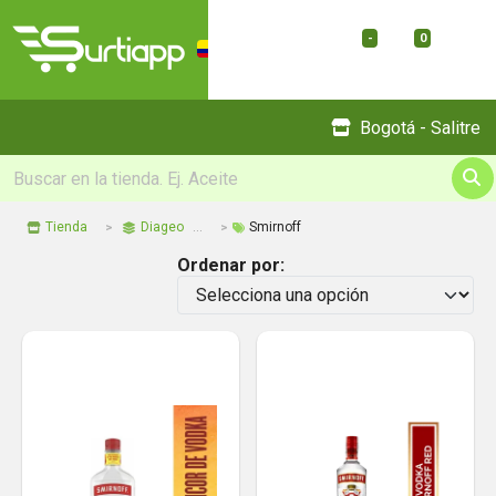
-
0
Menu
Bogotá - Salitre
Tienda
Diageo
Smirnoff
Ordenar por: