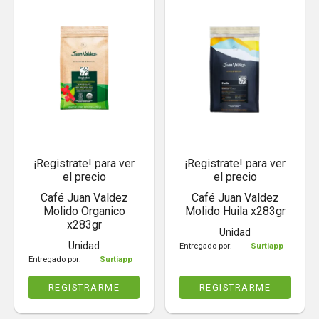
¡Registrate! para ver
¡Registrate! para ver
el precio
el precio
Café Juan Valdez
Café Juan Valdez
Molido Organico
Molido Huila x283gr
x283gr
Unidad
Unidad
Entregado por:
Surtiapp
Entregado por:
Surtiapp
REGISTRARME
REGISTRARME