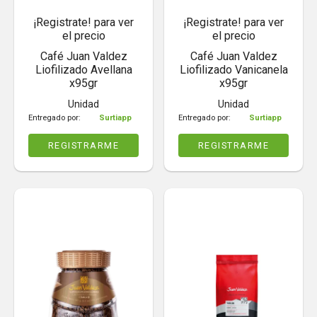
¡Registrate! para ver
¡Registrate! para ver
el precio
el precio
Café Juan Valdez
Café Juan Valdez
Liofilizado Avellana
Liofilizado Vanicanela
x95gr
x95gr
Unidad
Unidad
Entregado por:
Surtiapp
Entregado por:
Surtiapp
REGISTRARME
REGISTRARME