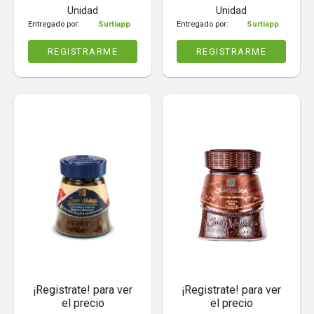
Unidad
Unidad
Entregado por:
Surtiapp
Entregado por:
Surtiapp
REGISTRARME
REGISTRARME
¡Registrate! para ver
¡Registrate! para ver
el precio
el precio