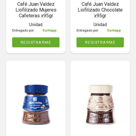
Café Juan Valdez
Café Juan Valdez
Liofilizado Mujeres
Liofilizado Chocolate
Cafeteras x95gr
x95gr
Unidad
Unidad
Entregado por:
Surtiapp
Entregado por:
Surtiapp
REGISTRARME
REGISTRARME