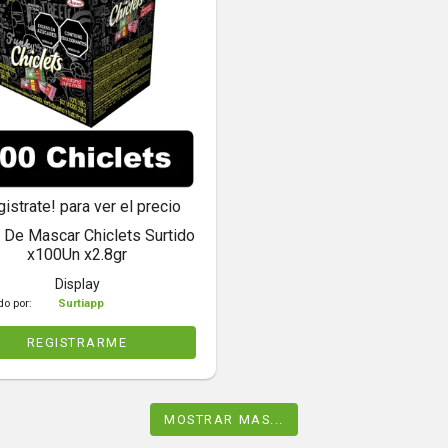
gistrate! para ver el precio
De Mascar Chiclets Surtido
x100Un x2.8gr
Display
do por:
Surtiapp
REGISTRARME
MOSTRAR MAS...