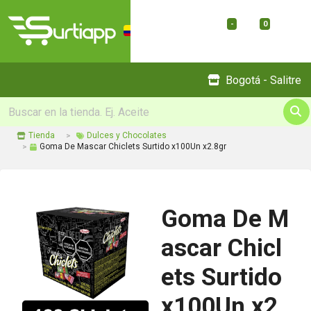
-
0
Menu
Bogotá - Salitre
Tienda
Dulces y Chocolates
Goma De Mascar Chiclets Surtido x100Un x2.8gr
Goma De M
ascar Chicl
ets Surtido
x100Un x2.