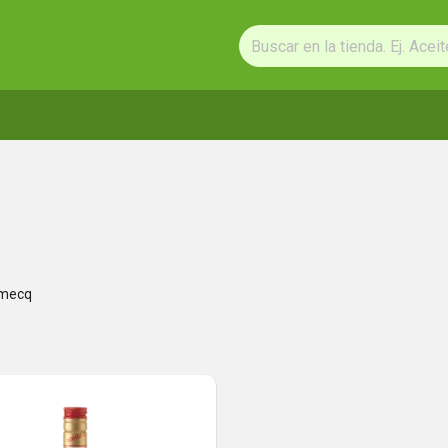
omecq