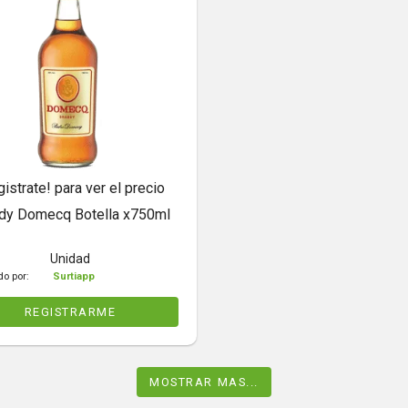
gistrate! para ver el precio
dy Domecq Botella x750ml
Unidad
do por:
Surtiapp
REGISTRARME
MOSTRAR MAS...