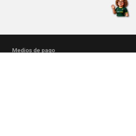
Medios de pago