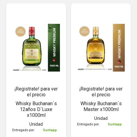
¡Registrate! para ver
¡Registrate! para ver
el precio
el precio
Whisky Buchanan´s
Whisky Buchanan´s
12años D´Luxe
Master x1000ml
x1000ml
Unidad
Unidad
Entregado por:
Surtiapp
Entregado por:
Surtiapp