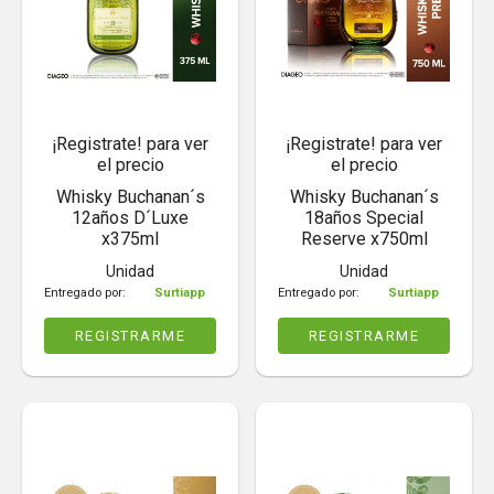
¡Registrate! para ver
¡Registrate! para ver
el precio
el precio
Whisky Buchanan´s
Whisky Buchanan´s
12años D´Luxe
18años Special
x375ml
Reserve x750ml
Unidad
Unidad
Entregado por:
Surtiapp
Entregado por:
Surtiapp
REGISTRARME
REGISTRARME